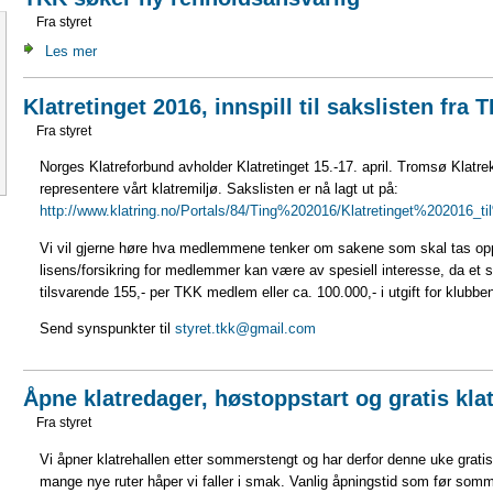
Fra styret
Les mer
Klatretinget 2016, innspill til sakslisten fr
Fra styret
Norges Klatreforbund avholder Klatretinget 15.-17. april. Tromsø Klatrek
representere vårt klatremiljø. Sakslisten er nå lagt ut på:
http://www.klatring.no/Portals/84/Ting%202016/Klatretinget%202016_ti
Vi vil gjerne høre hva medlemmene tenker om sakene som skal tas opp t
lisens/forsikring for medlemmer kan være av spesiell interesse, da et sl
tilsvarende 155,- per TKK medlem eller ca. 100.000,- i utgift for klubb
Send synspunkter til
styret.tkk@gmail.com
Åpne klatredager, høstoppstart og gratis kla
Fra styret
Vi åpner klatrehallen etter sommerstengt og har derfor denne uke gratis 
mange nye ruter håper vi faller i smak. Vanlig åpningstid som før som