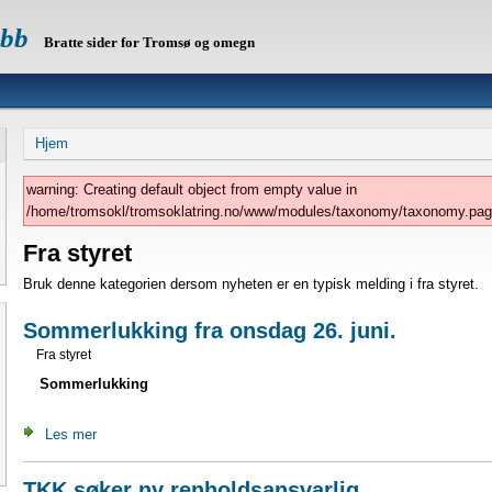
ubb
Bratte sider for Tromsø og omegn
Hjem
warning: Creating default object from empty value in
/home/tromsokl/tromsoklatring.no/www/modules/taxonomy/taxonomy.pages
Fra styret
Bruk denne kategorien dersom nyheten er en typisk melding i fra styret.
Sommerlukking fra onsdag 26. juni.
Fra styret
Sommerlukking
Les mer
TKK søker ny renholdsansvarlig