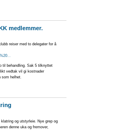
a TKK medlemmer.
lubb reiser med to delegater for å
l%20...
il behandling. Sak 5 tilknyttet
ikt vedtak vil gi kostnader
en som helhet.
tring
klatring og utstyrleie. Nye grep og
meren denne uka og fremover,