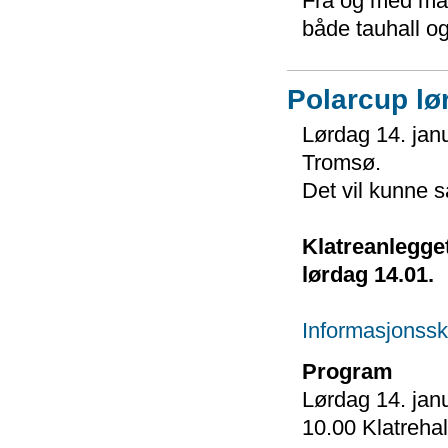
Fra og med man
både tauhall o
Polarcup lø
Lørdag 14. janua
Tromsø.
Det vil kunne 
Klatreanlegget
lørdag 14.01.
Informasjonssk
Program
Lørdag 14. jan
10.00 Klatreha