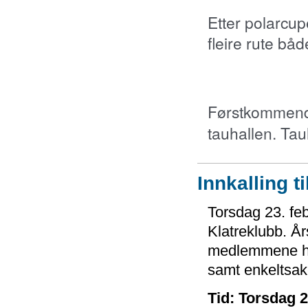
Etter polarcupe
fleire rute bå
Førstkommende 
tauhallen. Tau
Innkalling t
Torsdag 23. fe
Klatreklubb. Å
medlemmene har
samt enkeltsake
Tid: Torsdag 2