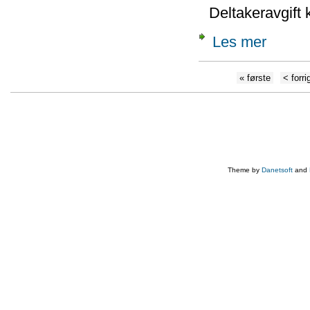
Deltakeravgift k
Les mer
« første
< forri
Theme by
Danetsoft
and