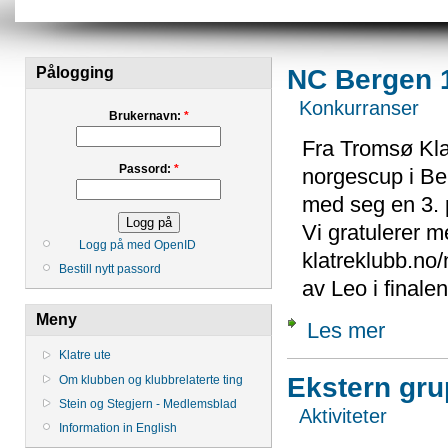
NC Bergen 1
Pålogging
Konkurranser
Brukernavn:
*
Fra Tromsø Kla
Passord:
*
norgescup i Be
med seg
en 3. 
Vi gratulerer m
Logg på med OpenID
klatreklubb.no/
Bestill nytt passord
av Leo i finalen
Meny
Les mer
Klatre ute
Ekstern grup
Om klubben og klubbrelaterte ting
Stein og Stegjern - Medlemsblad
Aktiviteter
Information in English