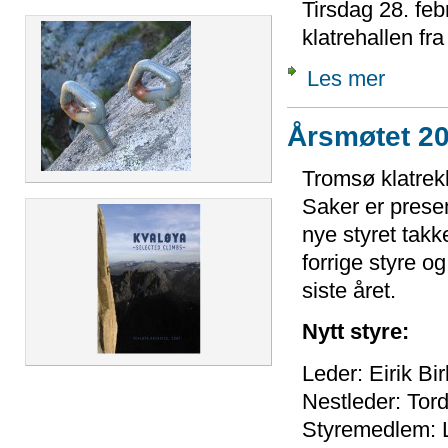
Tirsdag 28. fe
klatrehallen fra
Les mer
Årsmøtet 2
Tromsø klatrekl
Saker er presen
nye styret takker
forrige styre o
siste året.
Nytt styre:
Leder: Eirik Bi
Nestleder: To
Styremedlem: