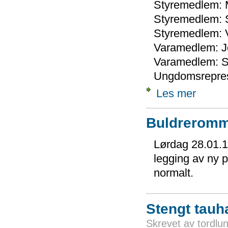
Styremedlem: 
Styremedlem: 
Styremedlem:
Varamedlem:
J
Varamedlem: S
Ungdomsrepres
Les mer
Buldreromme
Lørdag 28.01.17
legging av ny p
normalt.
Stengt tauha
Skrevet av tordlu