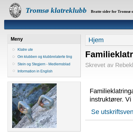
Tromsø klatreklubb
Bratte sider for Tromsø
Hjem
Meny
Klatre ute
Familieklatr
Om klubben og klubbrelaterte ting
Skrevet av Rebekk
Stein og Stegjern - Medlemsblad
Information in English
Familieklatring
instruktører. V
Se utskriftsve