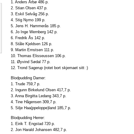
1. Anders Årbø 486 p.
2. Stian Olsen 437 p.
3. Eskil Selvåg 256 p.
4. Stig Nymo 199 p.
5. Jens H. Hammerås 185 p.
6. Jo Inge Wernberg 142 p.
6. Fredrik Ås 142 p.
8. Ståle Kjeldsen 126 p.
9. Martin Ernstsen 111 p.
10. Thomas Elisseussen 106 p.
11. Øyvind Sødal 77 p.
12. Trond Sagerup (rotet bort skjemaet sitt :)
Blodpudding Damer:
1. Trude 759,7 p.
2. Ingunn Birkelund Olsen 417,7 p.
3. Anna Birgitta Ledang 343,7 p.
4. Tine Hågensen 309,7 p.
5. Silje Haa(ppeloppe)land 185,7 p.
Blodpudding Herrer:
1. Eirik T. Engstad 720 p.
2. Jon Harald Johansen 482,7 p.